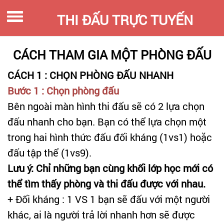
THI ĐẤU TRỰC TUYẾN
CÁCH THAM GIA MỘT PHÒNG ĐẤU
Đăng nhập
CÁCH 1 : CHỌN PHÒNG ĐẤU NHANH
Về trang chủ luyenthi123
Bước 1 : Chọn phòng đấu
Bên ngoài màn hình thi đấu sẽ có 2 lựa chọn
Tìm phòng đấu
đấu nhanh cho bạn. Bạn có thể lựa chọn một
Bảng xếp hạng
trong hai hình thức đấu đối kháng (1vs1) hoặc
đấu tập thể (1vs9).
Lịch sử thi đấu
Lưu ý: Chỉ những bạn cùng khối lớp học mới có
Hướng dẫn
thể tìm thấy phòng và thi đấu được với nhau.
+ Đối kháng : 1 VS 1 bạn sẽ đấu với một người
khác, ai là người trả lời nhanh hơn sẽ được